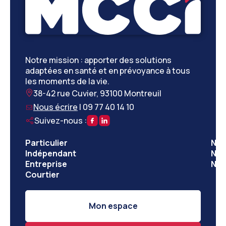
Notre mission : apporter des solutions
adaptées en santé et en prévoyance à tous
les moments de la vie.
38-42 rue Cuvier, 93100 Montreuil
Nous écrire
|
09 77 40 14 10
Suivez-nous :
Particulier
Nos
Indépendant
Nos
Entreprise
Not
Courtier
Mon espace