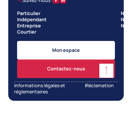
Suivez-nous :
Particulier
Nos 
Indépendant
Nos 
Entreprise
Notr
Courtier
Mon espace
Contactez-nous
Informations légales et
|
Réclamation
réglementaires