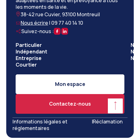
adaptées en santé et en prévoyance à tous
les moments de la vie.
38-42 rue Cuvier, 93100 Montreuil
Nous écrire
|
09 77 40 14 10
Suivez-nous :
Particulier
Nos
Indépendant
Nos
Entreprise
Not
Courtier
Mon espace
Contactez-nous
Informations légales et
|
Réclamation
réglementaires