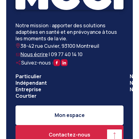
Notre mission : apporter des solutions
adaptées en santé et en prévoyance à tous
les moments de la vie.
38-42 rue Cuvier, 93100 Montreuil
Nous écrire
|
09 77 40 14 10
Suivez-nous :
Particulier
Nos
Indépendant
Nos
Entreprise
Not
Courtier
Mon espace
Contactez-nous