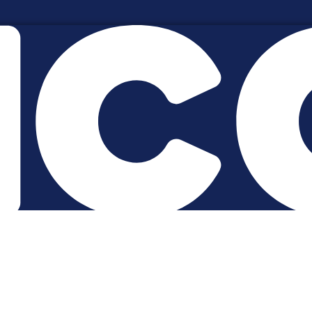
ons
Particulier
Nos services et gar
 à tous
Indépendant
Nos conseils
Entreprise
Notre philosophie
Courtier
l